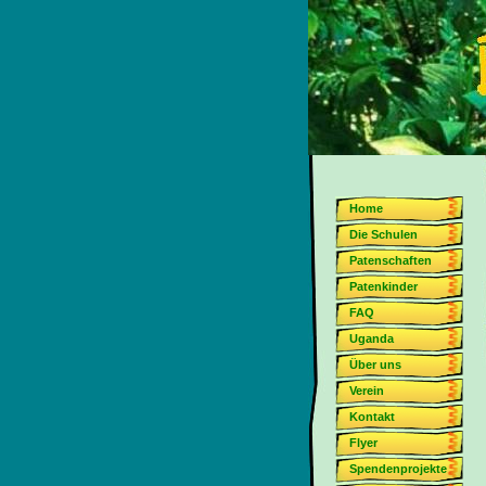
Home
Die Schulen
Patenschaften
Patenkinder
FAQ
Uganda
Über uns
Verein
Kontakt
Flyer
Spendenprojekte