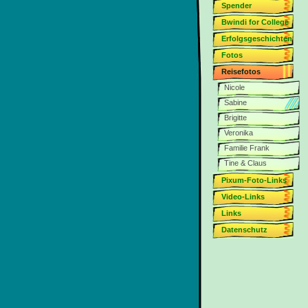
Spender
Bwindi for College
Erfolgsgeschichten
Fotos
Reisefotos
Nicole
Sabine
Brigitte
Veronika
Familie Frank
Tine & Claus
Pixum-Foto-Links
Video-Links
Links
Datenschutz